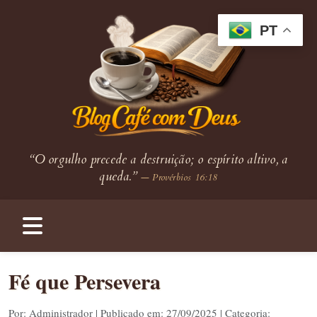
PT
“O orgulho precede a destruição; o espírito altivo, a
queda.”
— Provérbios 16:18
Fé que Persevera
Por: Administrador | Publicado em: 27/09/2025 | Categoria: