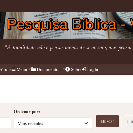
“A humildade não é pensar menos de si mesmo, mas pensa
óruns
Menu
Documentos
Sobre
Login
Ordenar por:
Buscar
Li