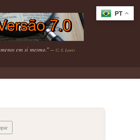
PT
r menos em si mesmo.”
— C. S. Lewis
mpar