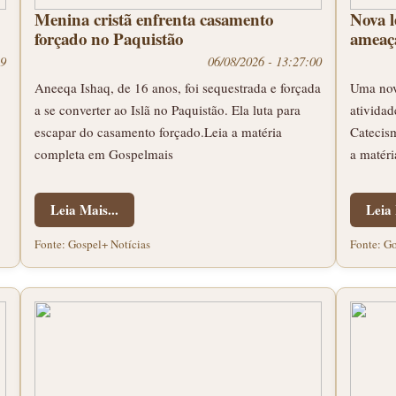
Menina cristã enfrenta casamento
Nova l
forçado no Paquistão
ameaça
19
06/08/2026 - 13:27:00
Aneeqa Ishaq, de 16 anos, foi sequestrada e forçada
Uma nov
a se converter ao Islã no Paquistão. Ela luta para
atividad
escapar do casamento forçado.Leia a matéria
Catecism
completa em Gospelmais
a matér
Leia Mais...
Leia 
Fonte: Gospel+ Notícias
Fonte: Go