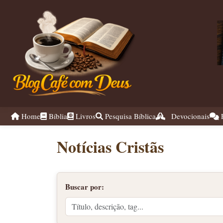
Home
Bíblia
Livros
Pesquisa Bíblica
Devocionais
F
Notícias Cristãs
Buscar por: