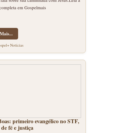
 fala sobre sua caminhada com Jesus.Leia a
 completa em Gospelmais
Mais...
spel+ Notícias
Boas: primeiro evangélico no STF,
 de fé e justiça