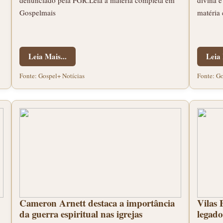
denunciado pela PGR.Leia a matéria completa em
divina e
Gospelmais
matéria
Leia Mais...
Leia 
Fonte: Gospel+ Notícias
Fonte: Go
Cameron Arnett destaca a importância
Vilas 
da guerra espiritual nas igrejas
legado