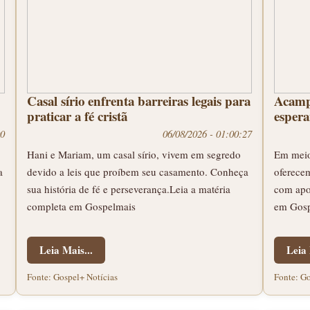
Casal sírio enfrenta barreiras legais para
Acamp
praticar a fé cristã
espera
00
06/08/2026 - 01:00:27
Hani e Mariam, um casal sírio, vivem em segredo
Em meio
a
devido a leis que proíbem seu casamento. Conheça
oferecem
sua história de fé e perseverança.Leia a matéria
com apoi
completa em Gospelmais
em Gosp
Leia Mais...
Leia 
Fonte: Gospel+ Notícias
Fonte: Go