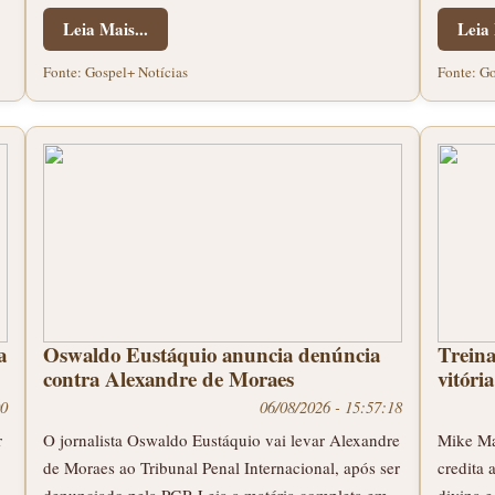
Leia Mais...
Leia 
Fonte: Gospel+ Notícias
Fonte: Go
a
Oswaldo Eustáquio anuncia denúncia
Treina
contra Alexandre de Moraes
vitóri
00
06/08/2026 - 15:57:18
r
O jornalista Oswaldo Eustáquio vai levar Alexandre
Mike Ma
de Moraes ao Tribunal Penal Internacional, após ser
credita 