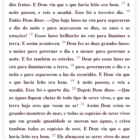
13
dão frutas. E Deus viu que o que havia feito era bom.
A
14
noite passou, e veio a manhã. Esse foi o terceiro dia.
Então Deus disse: —Que haja luzes no céu para separarem
o dia da noite e para marcarem os dias, os anos e as
15
estações!
Essas luzes brilharão no céu para iluminar a
16
terra. E assim aconteceu.
Deus fez as duas grandes luzes:
a maior para governar o dia e a menor para governar a
17
noite. E fez também as estrelas.
Deus pôs essas luzes no
18
céu para iluminarem a terra,
para governarem o dia e a
noite e para separarem a luz da escuridão. E Deus viu que
19
o que havia feito era bom.
A noite passou, e veio a
20
manhã. Esse foi o quarto dia.
Depois Deus disse: —Que
as águas fiquem cheias de todo tipo de seres vivos, e que na
21
terra haja aves que voem no ar!
Assim Deus criou os
grandes monstros do mar, e todas as espécies de seres vivos
que em grande quantidade se movem nas águas, e criou
também todas as espécies de aves. E Deus viu que o que
22
havia feito era bom.
Ele abençoou os seres vivos do mar