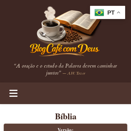
PT
“A oração e o estudo da Palavra devem caminhar
juntos”
— A.W. Tozer
Bíblia
Versão: