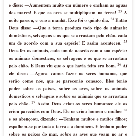
e disse: —Aumentem muito em número e encham as águas
23
dos mares! E que as aves se multipliquem na terra!
A
24
noite passou, e veio a manhã. Esse foi o quinto dia.
Então
Deus disse: —Que a terra produza todo tipo de animais:
domésticos, selvagens e os que se arrastam pelo chão, cada
25
um de acordo com a sua espécie! E assim aconteceu.
Deus fez os animais, cada um de acordo com a sua espécie:
os animais domésticos, os selvagens e os que se arrastam
26
pelo chão. E Deus viu que o que havia feito era bom.
Aí
ele disse: —Agora vamos fazer os seres humanos, que
serão como nós, que se parecerão conosco. Eles terão
poder sobre os peixes, sobre as aves, sobre os animais
domésticos e selvagens e sobre os animais que se arrastam
27
pelo chão.
Assim Deus criou os seres humanos; ele os
28
criou parecidos com Deus. Ele os criou homem e mulher
e os abençoou, dizendo: —Tenham muitos e muitos filhos;
espalhem-se por toda a terra e a dominem. E tenham poder
sobre os peixes do mar, sobre as aves que voam no ar e