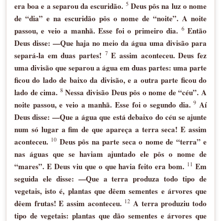
5
era boa e a separou da escuridão.
Deus pôs na luz o nome
de “dia” e na escuridão pôs o nome de “noite”. A noite
6
passou, e veio a manhã. Esse foi o primeiro dia.
Então
Deus disse: —Que haja no meio da água uma divisão para
7
separá-la em duas partes!
E assim aconteceu. Deus fez
uma divisão que separou a água em duas partes: uma parte
ficou do lado de baixo da divisão, e a outra parte ficou do
8
lado de cima.
Nessa divisão Deus pôs o nome de “céu”. A
9
noite passou, e veio a manhã. Esse foi o segundo dia.
Aí
Deus disse: —Que a água que está debaixo do céu se ajunte
num só lugar a fim de que apareça a terra seca! E assim
10
aconteceu.
Deus pôs na parte seca o nome de “terra” e
nas águas que se haviam ajuntado ele pôs o nome de
11
“mares”. E Deus viu que o que havia feito era bom.
Em
seguida ele disse: —Que a terra produza todo tipo de
vegetais, isto é, plantas que dêem sementes e árvores que
12
dêem frutas! E assim aconteceu.
A terra produziu todo
tipo de vegetais: plantas que dão sementes e árvores que