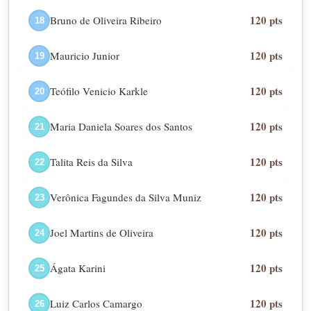
120 pts
Bruno de Oliveira Ribeiro
18
120 pts
Mauricio Junior
19
120 pts
Teófilo Venicio Karkle
20
120 pts
Maria Daniela Soares dos Santos
21
120 pts
Talita Reis da Silva
22
120 pts
Verônica Fagundes da Silva Muniz
23
120 pts
Joel Martins de Oliveira
24
120 pts
Ágata Karini
25
120 pts
Luiz Carlos Camargo
26