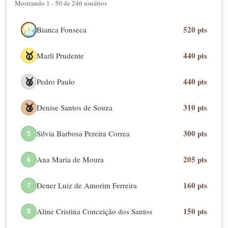
Mostrando 1 - 50 de 246 usuários
520 pts
🏆
Bianca Fonseca
440 pts
Marli Prudente
🥇
440 pts
Pedro Paulo
🥈
310 pts
Denise Santos de Souza
🥉
300 pts
Silvia Barbosa Pereira Correa
5
205 pts
Ana Maria de Moura
6
160 pts
Dener Luiz de Amorim Ferreira
7
150 pts
Aline Cristina Conceição dos Santos
8