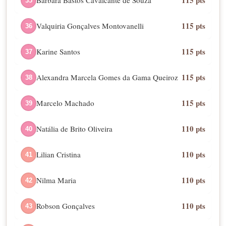
115 pts
Barbara Bastos Cavalcante de Souza
35
115 pts
Valquiria Gonçalves Montovanelli
36
115 pts
Karine Santos
37
115 pts
Alexandra Marcela Gomes da Gama Queiroz
38
115 pts
Marcelo Machado
39
110 pts
Natália de Brito Oliveira
40
110 pts
Lilian Cristina
41
110 pts
Nilma Maria
42
110 pts
Robson Gonçalves
43