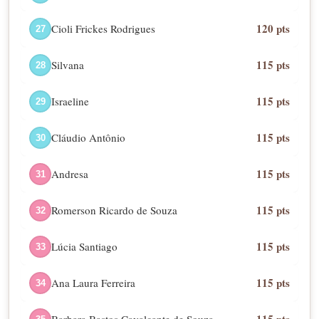
120 pts
Cioli Frickes Rodrigues
27
115 pts
Silvana
28
115 pts
Israeline
29
115 pts
Cláudio Antônio
30
115 pts
Andresa
31
115 pts
Romerson Ricardo de Souza
32
115 pts
Lúcia Santiago
33
115 pts
Ana Laura Ferreira
34