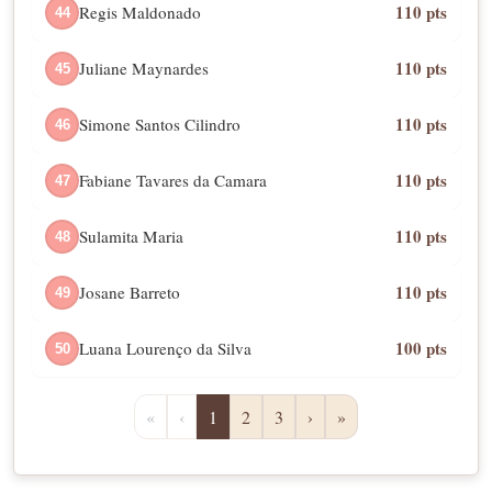
110 pts
Regis Maldonado
44
110 pts
Juliane Maynardes
45
110 pts
Simone Santos Cilindro
46
110 pts
Fabiane Tavares da Camara
47
110 pts
Sulamita Maria
48
110 pts
Josane Barreto
49
100 pts
Luana Lourenço da Silva
50
«
‹
1
2
3
›
»