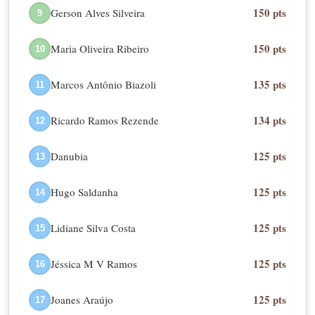
150 pts
Gerson Alves Silveira
9
150 pts
Maria Oliveira Ribeiro
10
135 pts
Marcos Antônio Biazoli
11
134 pts
Ricardo Ramos Rezende
12
125 pts
Danubia
13
125 pts
Hugo Saldanha
14
125 pts
Lidiane Silva Costa
15
125 pts
Jéssica M V Ramos
16
125 pts
Joanes Araújo
17