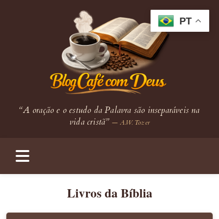
PT
“A oração e o estudo da Palavra são inseparáveis na
vida cristã”
— A.W. Tozer
Livros da Bíblia