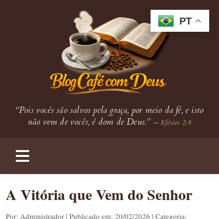
PT
“Pois vocês são salvos pela graça, por meio da fé, e isto
não vem de vocês, é dom de Deus.”
— Efésios 2:8
A Vitória que Vem do Senhor
Por: Administrador | Publicado em: 20/02/2026 | Categoria: